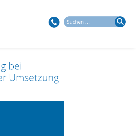
Suchen
nach:
g bei
der Umsetzung