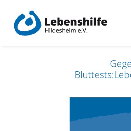
Skip
to
content
Gege
Bluttests:Le