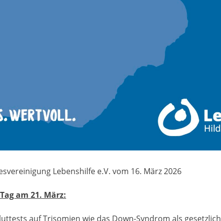
svereinigung Lebenshilfe e.V. vom 16. März 2026
ag am 21. März:
luttests auf Trisomien wie das Down-Syndrom als gesetzlic