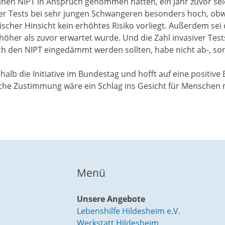
nen NIPT in Anspruch genommen hätten, ein Jahr zuvor sei
der Tests bei sehr jungen Schwangeren besonders hoch, obw
cher Hinsicht kein erhöhtes Risiko vorliegt. Außerdem sei d
öher als zuvor erwartet wurde. Und die Zahl invasiver Test
ch den NIPT eingedämmt werden sollten, habe nicht ab-, 
alb die Initiative im Bundestag und hofft auf eine positive
tliche Zustimmung wäre ein Schlag ins Gesicht für Menschen
Menü
Unsere Angebote
Lebenshilfe Hildesheim e.V.
Werkstatt Hildesheim