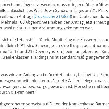
tsprechend eingesetzt werden, muss dringend überprüft we
lfe anlässlich des Welt-Down-Syndrom-Tages am 21. März.
reifenden Antrag (
Drucksache 21/3873
) im Deutschen Bun
. Mehr als 100 Abgeordnete haben den Antrag jetzt erneut 
euwahl nicht zu einer Abstimmung gekommen war.
t sich die Lebenshilfe für ein Monitoring der Kassenzulassu
– ein. Beim NIPT wird Schwangeren eine Blutprobe entnomme
isomie 13, 18 und 21 (Down-Syndrom) beim ungeborenen Ki
er Krankenkassen allerdings nicht standardmäßig angewand
, was wir von Anfang an befürchtet haben“, beklagt Ulla Sc
desgesundheitsministerin. „Aktuelle Zahlen belegen, dass d
Schwangerschaftsvorsorge geworden ist. Menschen mit Beei
urch diskriminiert.“
abgeordneten verweist auf Daten der Krankenkasse Barmer,