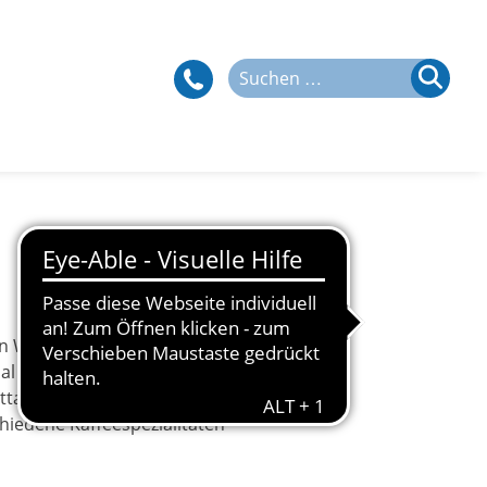
Suchen
nach:
n Wahlessen bieten wir
l auf den Teller. Unsere
ttagstisch in einem
hiedene Kaffeespezialitäten