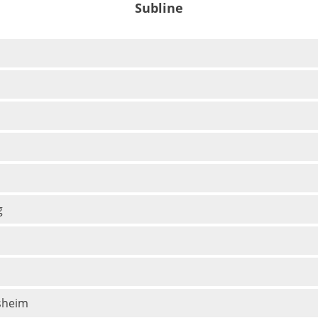
Subline
g
esheim