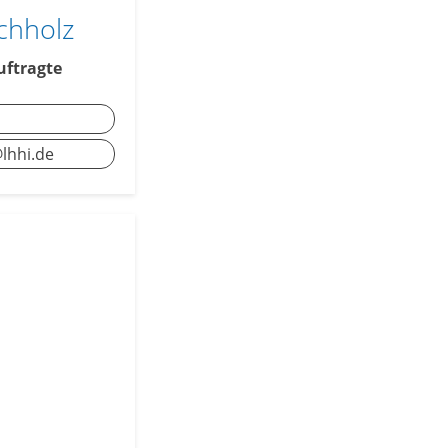
chholz
uftragte
lhhi.de