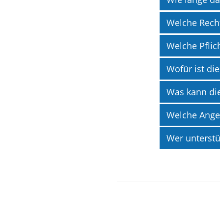
Welche Rech
Welche Pflic
Wofür ist di
Was kann di
Welche Angeb
Wer unterstü