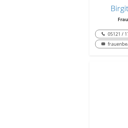
Birg
Frau
05121 / 1
frauenbe