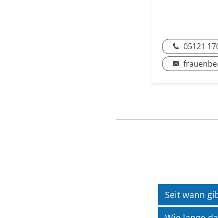
05121 17
frauenbe
Seit wann gi
Wie lange da