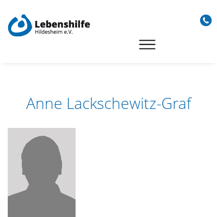
Skip
to
content
Anne Lackschewitz-Graf