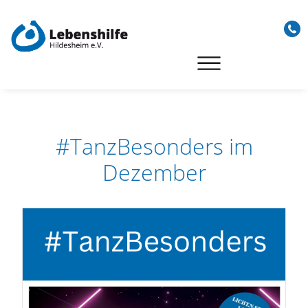
Skip
to
content
#TanzBesonders im
Dezember