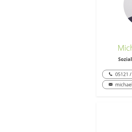
Mic
Sozia
05121 /
michael