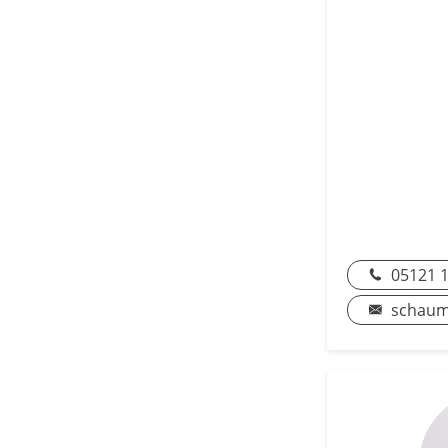
05121 1
schauma