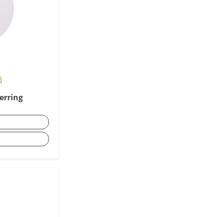
a
erring