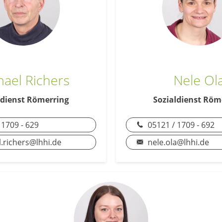
hael Richers
Nele Ol
ldienst Römerring
Sozialdienst Röm
 1709 - 629
05121 / 1709 - 692
.richers@lhhi.de
nele.ola@lhhi.de