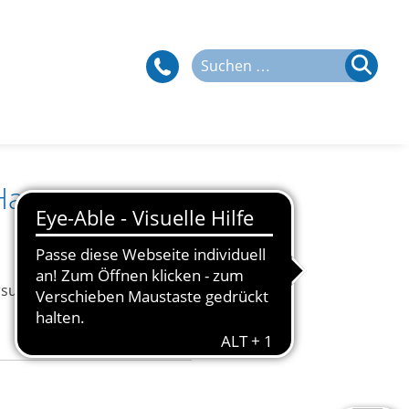
Suchen
nach:
Harsum
rsum.