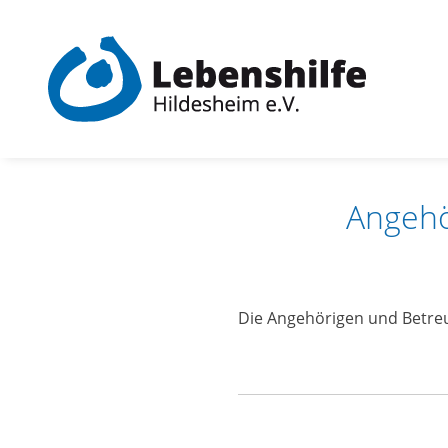
Skip
to
content
Angehö
Die Angehörigen und Betreu