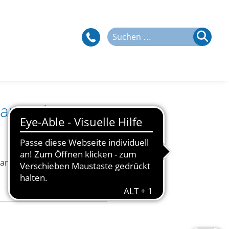
Suchen
nach:
arstedt
arstedt.